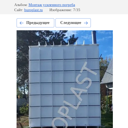
Альбом:
Монтаж усиленного погреба
Сайт:
buroplast.ru
Изображение: 7/35
Предыдущее
Следующее